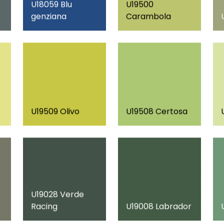
U18059 Blu
U19500
genziana
Carambola
U19509 Olivo
U19508 Certosa
U19028 Verde
Racing
U19008 Labrador