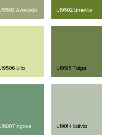
U19503 Avocado
U19502 Limette
U19506 Lilla
U19515 Taiga
U19007 Agave
U19014 Salvia