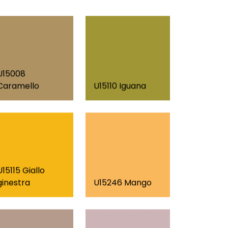
U15008
Caramello
U15110 Iguana
U15115 Giallo
ginestra
U15246 Mango