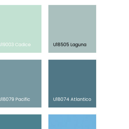
U19003 Cadice
U18505 Laguna
U18079 Pacific
U18074 Atlantico