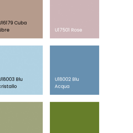
U16179 Cuba
Libre
U17501 Rose
U18003 Blu
U18002 Blu
cristallo
Acqua