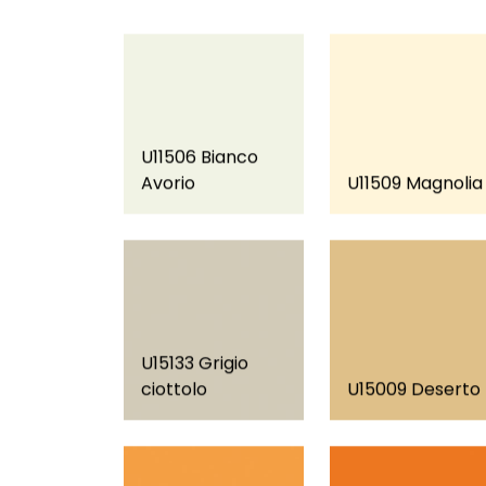
U11506 Bianco
Avorio
U11509 Magnolia
U15133 Grigio
ciottolo
U15009 Deserto