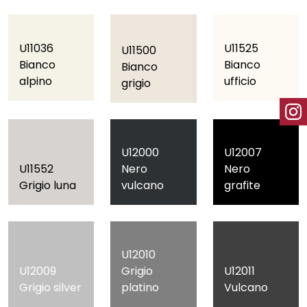
U11036
U11525
U11500
Bianco
Bianco
Bianco
alpino
ufficio
grigio
U12000
U12007
U11552
Nero
Nero
Grigio luna
vulcano
grafite
U12010
U12009
Grigio
U12011
Grigio silver
platino
Vulcano