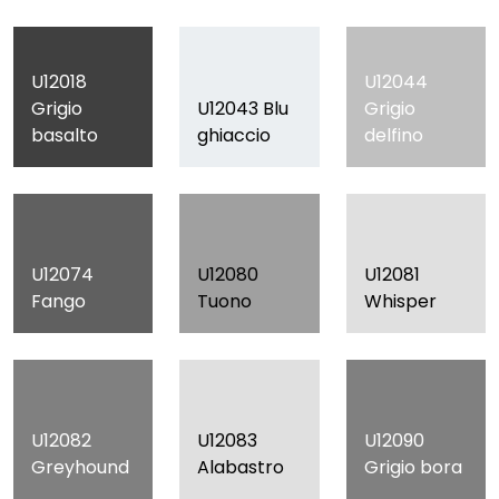
U12018
U12044
Grigio
U12043 Blu
Grigio
basalto
ghiaccio
delfino
U12074
U12080
U12081
Fango
Tuono
Whisper
U12082
U12083
U12090
Greyhound
Alabastro
Grigio bora