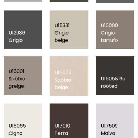
U15331
U16000
U12986
Grigio
Grigio
Grigio
beige
tartufo
U16001
U16003
Sabbia
U16058 Be
Sabbia
greige
rooted
beige
U16065
U17010
U17509
Cigno
Terra
Malva