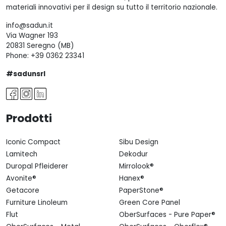
materiali innovativi per il design su tutto il territorio nazionale.
info@sadun.it
Via Wagner 193
20831 Seregno (MB)
Phone:
+39 0362 23341
#sadunsrl
Prodotti
Iconic Compact
Sibu Design
Lamitech
Dekodur
Duropal Pfleiderer
Mirrolook®
Avonite®
Hanex®
Getacore
PaperStone®
Furniture Linoleum
Green Core Panel
Flut
OberSurfaces - Pure Paper®