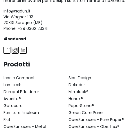
materiali innovativi per il design su tutto il territorio nazionale.
info@sadun.it
Via Wagner 193
20831 Seregno (MB)
Phone:
+39 0362 23341
#sadunsrl
Prodotti
Iconic Compact
Sibu Design
Lamitech
Dekodur
Duropal Pfleiderer
Mirrolook®
Avonite®
Hanex®
Getacore
PaperStone®
Furniture Linoleum
Green Core Panel
Flut
OberSurfaces - Pure Paper®
OberSurfaces - Metal
OberSurfaces - Oberflex®