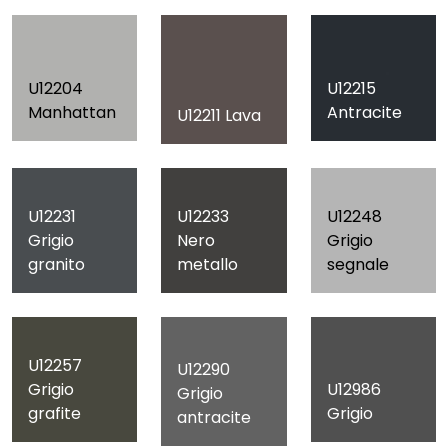
U12204
U12215
Manhattan
Antracite
U12211 Lava
U12231
U12233
U12248
Grigio
Nero
Grigio
granito
metallo
segnale
U12257
U12290
Grigio
U12986
Grigio
grafite
Grigio
antracite