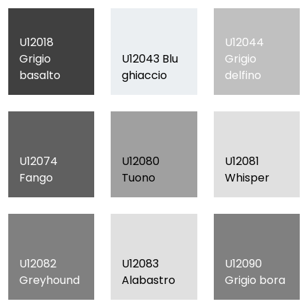
U12018
U12044
Grigio
U12043 Blu
Grigio
basalto
ghiaccio
delfino
U12074
U12080
U12081
Fango
Tuono
Whisper
U12082
U12083
U12090
Greyhound
Alabastro
Grigio bora