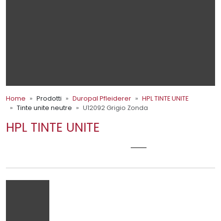
Home
Prodotti
Duropal Pfleiderer
HPL TINTE UNITE
Tinte unite neutre
U12092 Grigio Zonda
HPL TINTE UNITE
U12092 GRIGIO ZONDA