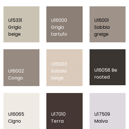
U15331
U16000
U16001
Grigio
Grigio
Sabbia
beige
tartufo
greige
U16003
U16058 Be
U16002
Sabbia
rooted
Congo
beige
U16065
U17010
U17509
Cigno
Terra
Malva