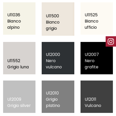
U11036
U11525
U11500
Bianco
Bianco
Bianco
alpino
ufficio
grigio
U12000
U12007
U11552
Nero
Nero
Grigio luna
vulcano
grafite
U12010
U12009
Grigio
U12011
Grigio silver
platino
Vulcano