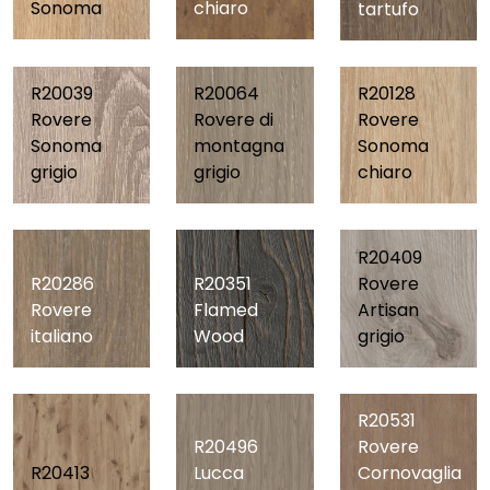
Sonoma
chiaro
tartufo
R20039
R20064
R20128
Rovere
Rovere di
Rovere
Sonoma
montagna
Sonoma
grigio
grigio
chiaro
R20409
R20286
R20351
Rovere
Rovere
Flamed
Artisan
italiano
Wood
grigio
R20531
R20496
Rovere
R20413
Lucca
Cornovaglia