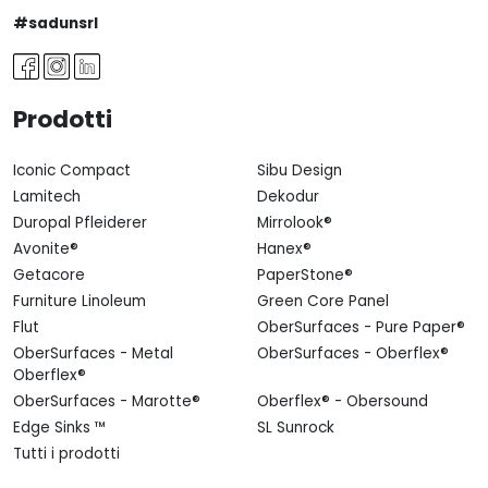
#sadunsrl
Prodotti
Iconic Compact
Sibu Design
Lamitech
Dekodur
Duropal Pfleiderer
Mirrolook®
Avonite®
Hanex®
Getacore
PaperStone®
Furniture Linoleum
Green Core Panel
Flut
OberSurfaces - Pure Paper®
OberSurfaces - Metal
OberSurfaces - Oberflex®
Oberflex®
OberSurfaces - Marotte®
Oberflex® - Obersound
Edge Sinks ™
SL Sunrock
Tutti i prodotti