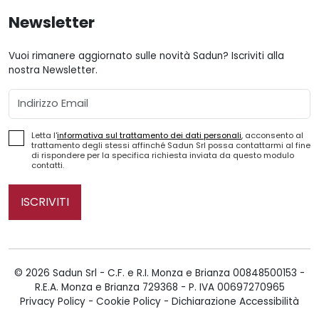
Newsletter
Vuoi rimanere aggiornato sulle novità Sadun? Iscriviti alla
nostra Newsletter.
Email
Letta l'
informativa sul trattamento dei dati personali
, acconsento al
trattamento degli stessi affinché Sadun Srl possa contattarmi al fine
di rispondere per la specifica richiesta inviata da questo modulo
contatti.
ISCRIVITI
© 2026 Sadun Srl - C.F. e R.I. Monza e Brianza 00848500153 -
R.E.A. Monza e Brianza 729368 - P. IVA 00697270965
Privacy Policy
-
Cookie Policy
-
Dichiarazione Accessibilità