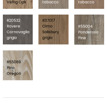
Viking Oak
tabacco
tabacco
R20532
R37017
Rovere
Olmo
R55004
Cornovaglia
Salisbury
Ponderosa
grigio
grigio
Pine
R55089
Pino
Oregon