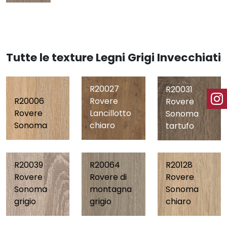
Tutte le texture Legni Grigi Invecchiati
R20027
R20031
R20006
Rovere
Rovere
Rovere
Lancillotto
Sonoma
Sonoma
chiaro
tartufo
R20039
R20064
R20128
Rovere
Rovere di
Rovere
Sonoma
montagna
Sonoma
grigio
grigio
chiaro