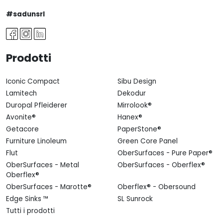
#sadunsrl
Prodotti
Iconic Compact
Sibu Design
Lamitech
Dekodur
Duropal Pfleiderer
Mirrolook®
Avonite®
Hanex®
Getacore
PaperStone®
Furniture Linoleum
Green Core Panel
Flut
OberSurfaces - Pure Paper®
OberSurfaces - Metal
OberSurfaces - Oberflex®
Oberflex®
OberSurfaces - Marotte®
Oberflex® - Obersound
Edge Sinks ™
SL Sunrock
Tutti i prodotti