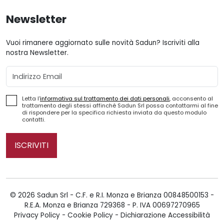
Newsletter
Vuoi rimanere aggiornato sulle novità Sadun? Iscriviti alla
nostra Newsletter.
Email
Letta l'
informativa sul trattamento dei dati personali
, acconsento al
trattamento degli stessi affinché Sadun Srl possa contattarmi al fine
di rispondere per la specifica richiesta inviata da questo modulo
contatti.
ISCRIVITI
© 2026 Sadun Srl - C.F. e R.I. Monza e Brianza 00848500153 -
R.E.A. Monza e Brianza 729368 - P. IVA 00697270965
Privacy Policy
-
Cookie Policy
-
Dichiarazione Accessibilità