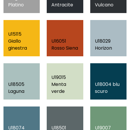
Platino
Antracite
Vulcano
U15115
Giallo
U16051
U18029
ginestra
Rosso Siena
Horizon
U19015
U18505
Menta
U18004 blu
Laguna
verde
scuro
U18074
U18501
U19007