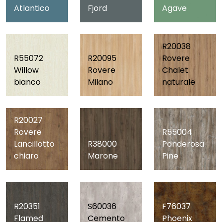
Atlantico
Fjord
Agave
R20038
R55072
R20095
Rovere
Willow
Rovere
Chalet
bianco
Milano
naturale
R20027
Rovere
R55004
Lancillotto
R38000
Ponderosa
chiaro
Marone
Pine
R20351
S60036
F76037
Flamed
Cemento
Phoenix