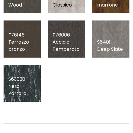
Wood
Classico
marrone
F76146
F76006
Terrazzo
Acciaio
S64011
bronzo
Temperato
Deep Slate
S63028
Nero
Portoro