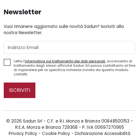
Newsletter
Vuoi rimanere aggiornato sulle novità Sadun? Iscriviti alla
nostra Newsletter.
Email
Letta l'
informativa sul trattamento dei dati personali
, acconsento al
trattamento degli stessi affinché Sadun Srl possa contattarmi al fine
di rispondere per la specifica richiesta inviata da questo modulo
contatti.
ISCRIVITI
© 2026 Sadun Srl - C.F. e R.I. Monza e Brianza 00848500153 -
R.E.A. Monza e Brianza 729368 - P. IVA 00697270965
Privacy Policy
-
Cookie Policy
-
Dichiarazione Accessibilità