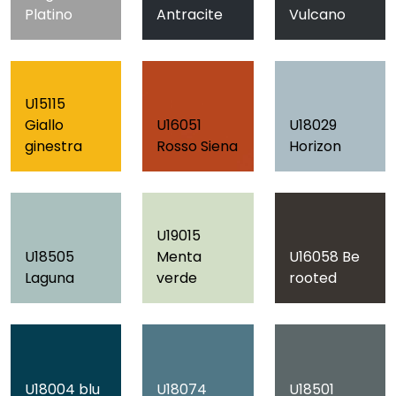
Platino
Antracite
Vulcano
U15115
Giallo
U16051
U18029
ginestra
Rosso Siena
Horizon
U19015
U18505
Menta
U16058 Be
Laguna
verde
rooted
U18004 blu
U18074
U18501