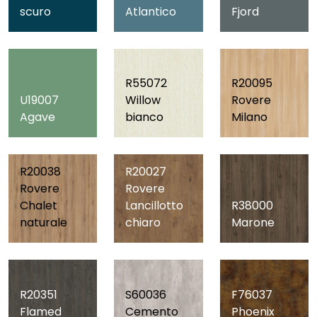
scuro
Atlantico
Fjord
R55072
R20095
U19007
Willow
Rovere
Agave
bianco
Milano
R20038
R20027
Rovere
Rovere
Chalet
Lancillotto
R38000
naturale
chiaro
Marone
R20351
S60036
F76037
Flamed
Cemento
Phoenix