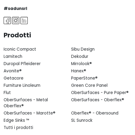
#sadunsrl
Prodotti
Iconic Compact
Sibu Design
Lamitech
Dekodur
Duropal Pfleiderer
Mirrolook®
Avonite®
Hanex®
Getacore
PaperStone®
Furniture Linoleum
Green Core Panel
Flut
OberSurfaces - Pure Paper®
OberSurfaces - Metal
OberSurfaces - Oberflex®
Oberflex®
OberSurfaces - Marotte®
Oberflex® - Obersound
Edge Sinks ™
SL Sunrock
Tutti i prodotti