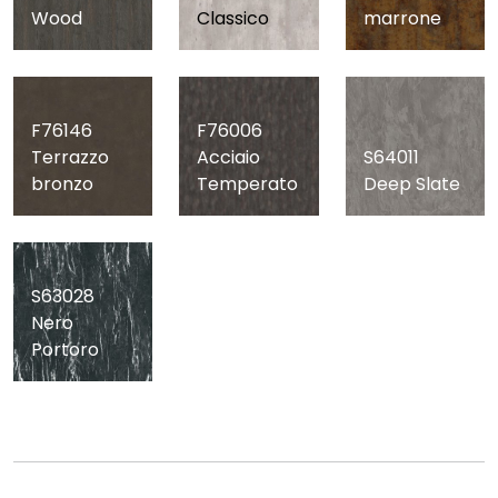
Wood
Classico
marrone
F76146
F76006
Terrazzo
Acciaio
S64011
bronzo
Temperato
Deep Slate
S63028
Nero
Portoro