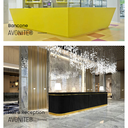
Bancone
AVONITE®
Hall e Reception
AVONITE®