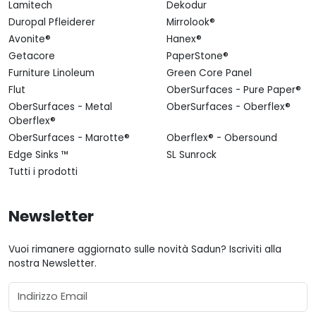
Lamitech
Dekodur
Duropal Pfleiderer
Mirrolook®
Avonite®
Hanex®
Getacore
PaperStone®
Furniture Linoleum
Green Core Panel
Flut
OberSurfaces - Pure Paper®
OberSurfaces - Metal
OberSurfaces - Oberflex®
Oberflex®
OberSurfaces - Marotte®
Oberflex® - Obersound
Edge Sinks ™
SL Sunrock
Tutti i prodotti
Newsletter
Vuoi rimanere aggiornato sulle novità Sadun? Iscriviti alla
nostra Newsletter.
Email