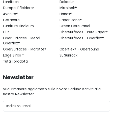
Lamitech
Dekodur
Duropal Pfleiderer
Mirrolook®
Avonite®
Hanex®
Getacore
PaperStone®
Furniture Linoleum
Green Core Panel
Flut
OberSurfaces - Pure Paper®
OberSurfaces - Metal
OberSurfaces - Oberflex®
Oberflex®
OberSurfaces - Marotte®
Oberflex® - Obersound
Edge Sinks ™
SL Sunrock
Tutti i prodotti
Newsletter
Vuoi rimanere aggiornato sulle novità Sadun? Iscriviti alla
nostra Newsletter.
Email