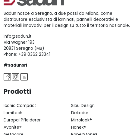
Sadun nasce a Seregno, a due passi da Milano, come
distributore esclusivista di laminati, pannelli decorativi e
materiali innovativi per il design su tutto il territorio nazionale.
info@sadun.it
Via Wagner 193
20831 Seregno (MB)
Phone:
+39 0362 23341
#sadunsrl
Prodotti
Iconic Compact
Sibu Design
Lamitech
Dekodur
Duropal Pfleiderer
Mirrolook®
Avonite®
Hanex®
Getacore
PaperStone®