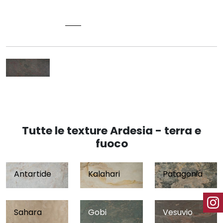
SL Sunrock
VULCANO
Tutte le texture Ardesia - terra e
fuoco
Antartide
Kalahari
Patagonia
Sahara
Gobi
Vesuvio