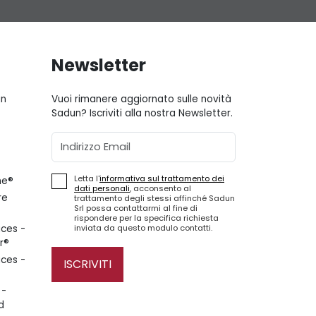
Newsletter
gn
Vuoi rimanere aggiornato sulle novità
Sadun? Iscriviti alla nostra Newsletter.
Email
Letta l'
informativa sul trattamento dei
ne®
dati personali
, acconsento al
re
trattamento degli stessi affinché Sadun
Srl possa contattarmi al fine di
rispondere per la specifica richiesta
inviata da questo modulo contatti.
ces -
r®
ces -
ISCRIVITI
 -
d