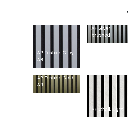
AP Silver
brushed
AP Fashion Grey
AR
AP Fashion Gold
AR
AP Chalk Light