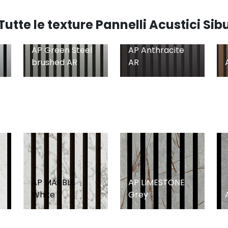
Tutte le texture Pannelli Acustici Sib
AP Green Steel
AP Anthracite
brushed AR
AR
AP MARBLE
AP LIMESTONE
White
Grey