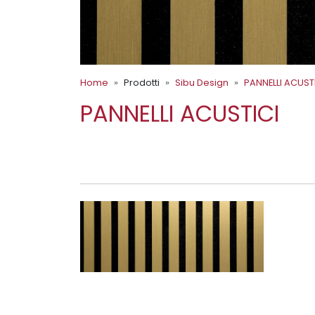
Home
Prodotti
Sibu Design
PANNELLI ACUST
PANNELLI ACUSTICI
AP BRASS BRUSHED M