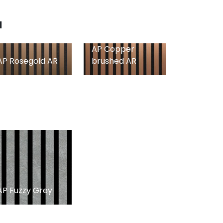
u
AP Copper
AP Rosegold AR
brushed AR
AP Fuzzy Grey