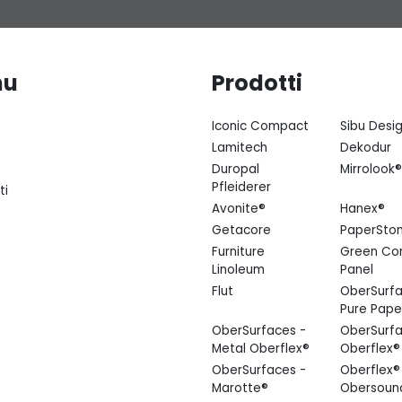
nu
Prodotti
Iconic Compact
Sibu Desi
Lamitech
Dekodur
Duropal
Mirrolook®
Pfleiderer
ti
Avonite®
Hanex®
Getacore
PaperSto
Furniture
Green Co
Linoleum
Panel
Flut
OberSurfa
Pure Pape
OberSurfaces -
OberSurfa
Metal Oberflex®
Oberflex®
OberSurfaces -
Oberflex®
Marotte®
Obersoun