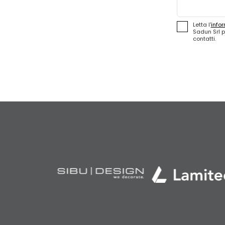
Letta l'
infor
Sadun Srl p
contatti.