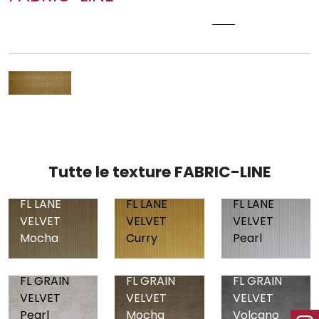
FL COMB VELVET CURRY
Tutte le texture FABRIC-LINE
FL LANE
FL LANE
FL LANE
VELVET
VELVET
VELVET
Mocha
Curry
Pearl
FL GRAIN
FL GRAIN
FL GRAIN
VELVET
VELVET
VELVET
Pearl
Mocha
Volcano