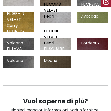
FL COMB
FL CREPA
VELVET
VELVET
FL GRAIN
Pearl
Avocado
VELVET
Curry
FL CREPA
FL CUBE
FL CUBE
VELVET
VELVET
VELVET
Volcano
Pearl
Bordeaux
FL LAVA
FL SQUARE
VELVET
2 VELVET
Volcano
Mocha
Vuoi saperne di più?
Richiedi maggiori informazioni. Sadun fornisce i