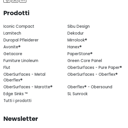
Prodotti
Iconic Compact
Sibu Design
Lamitech
Dekodur
Duropal Pfleiderer
Mirrolook®
Avonite®
Hanex®
Getacore
PaperStone®
Furniture Linoleum
Green Core Panel
Flut
OberSurfaces - Pure Paper®
OberSurfaces - Metal
OberSurfaces - Oberflex®
Oberflex®
OberSurfaces - Marotte®
Oberflex® - Obersound
Edge Sinks ™
SL Sunrock
Tutti i prodotti
Newsletter