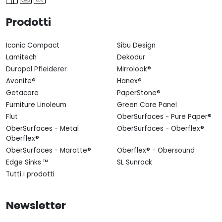
Prodotti
Iconic Compact
Sibu Design
Lamitech
Dekodur
Duropal Pfleiderer
Mirrolook®
Avonite®
Hanex®
Getacore
PaperStone®
Furniture Linoleum
Green Core Panel
Flut
OberSurfaces - Pure Paper®
OberSurfaces - Metal
OberSurfaces - Oberflex®
Oberflex®
OberSurfaces - Marotte®
Oberflex® - Obersound
Edge Sinks ™
SL Sunrock
Tutti i prodotti
Newsletter