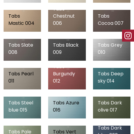
Tabs
Tabs
Chestnut
Tabs
Mastic 004
006
Cocoa 007
Tabs Slate
Tabs Black
Tabs Grey
008
009
010
Tabs
Tabs Pearl
Burgundy
Tabs Deep
011
012
sky 014
Tabs Steel
Tabs Azure
Tabs Dark
blue 015
016
olive 017
Tabs Dark
Tabs Pale
Tabs Vert