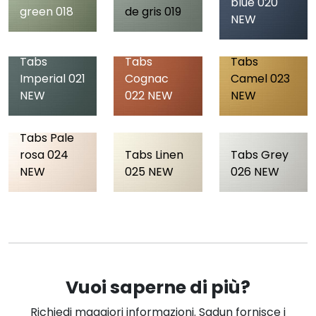
blue 020
green 018
de gris 019
NEW
Tabs
Tabs
Tabs
Imperial 021
Cognac
Camel 023
NEW
022 NEW
NEW
Tabs Pale
rosa 024
Tabs Linen
Tabs Grey
NEW
025 NEW
026 NEW
Vuoi saperne di più?
Richiedi maggiori informazioni. Sadun fornisce i