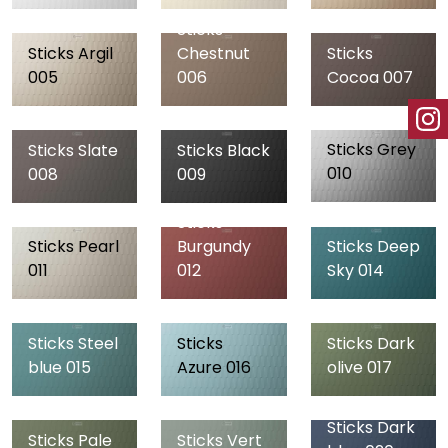
Sticks
Sticks Argil
Chestnut
Sticks
005
006
Cocoa 007
Sticks Grey
Sticks Slate
Sticks Black
010
008
009
Sticks
Sticks Pearl
Burgundy
Sticks Deep
011
012
Sky 014
Sticks Steel
Sticks
Sticks Dark
blue 015
Azure 016
olive 017
Sticks Dark
Sticks Pale
Sticks Vert