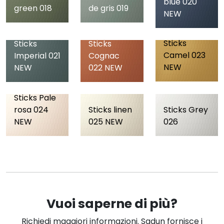
blue 020
green 018
de gris 019
NEW
Sticks
Sticks
Sticks
Camel 023
Imperial 021
Cognac
NEW
NEW
022 NEW
Sticks Pale
rosa 024
Sticks linen
Sticks Grey
NEW
025 NEW
026
Vuoi saperne di più?
Richiedi maggiori informazioni. Sadun fornisce i