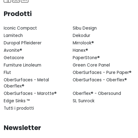
Prodotti
Iconic Compact
Sibu Design
Lamitech
Dekodur
Duropal Pfleiderer
Mirrolook®
Avonite®
Hanex®
Getacore
PaperStone®
Furniture Linoleum
Green Core Panel
Flut
OberSurfaces - Pure Paper®
OberSurfaces - Metal
OberSurfaces - Oberflex®
Oberflex®
OberSurfaces - Marotte®
Oberflex® - Obersound
Edge Sinks ™
SL Sunrock
Tutti i prodotti
Newsletter