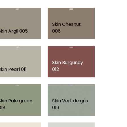
Skin Chesnut
Skin Argil 005
006
Skin Burgundy
Skin Pearl 011
012
Skin Pale green
Skin Vert de gris
018
019