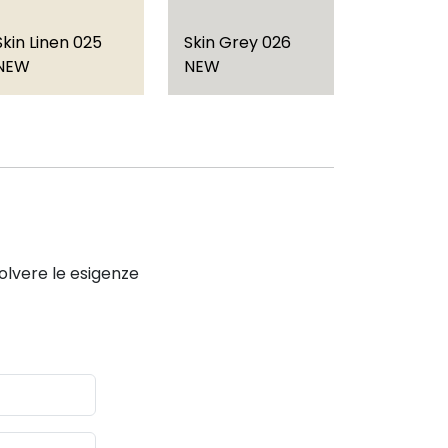
Skin Linen 025
Skin Grey 026
NEW
NEW
solvere le esigenze