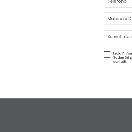
Materiale D
Messaggio
Letta l'
infor
Sadun Srl p
contatti.