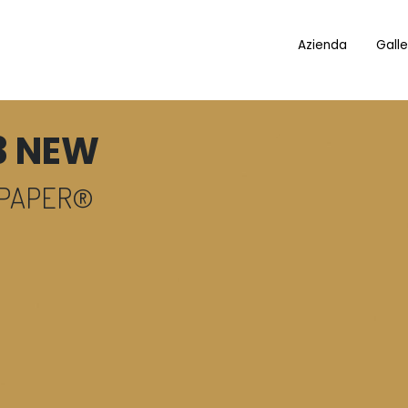
Azienda
Galle
3 NEW
 PAPER®