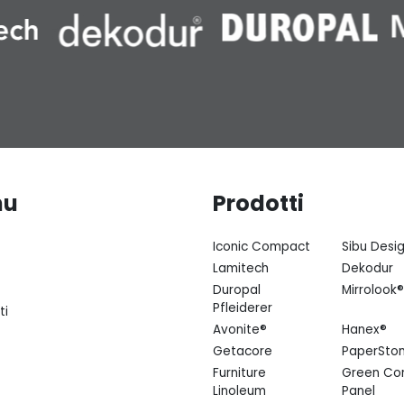
nu
Prodotti
Iconic Compact
Sibu Desi
Lamitech
Dekodur
Duropal
Mirrolook®
Pfleiderer
ti
Avonite®
Hanex®
Getacore
PaperSto
Furniture
Green Co
Linoleum
Panel