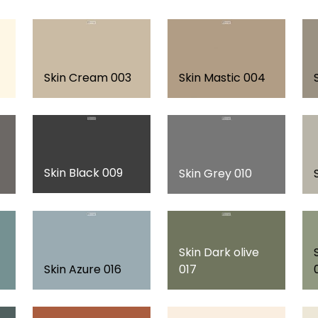
Skin Cream 003
Skin Mastic 004
Skin Black 009
Skin Grey 010
Skin Dark olive
Skin Azure 016
017