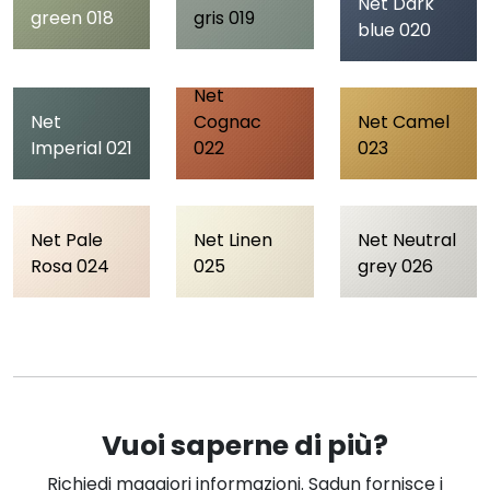
Net Dark
green 018
gris 019
blue 020
Net
Net
Cognac
Net Camel
Imperial 021
022
023
Net Pale
Net Linen
Net Neutral
Rosa 024
025
grey 026
Vuoi saperne di più?
Richiedi maggiori informazioni. Sadun fornisce i