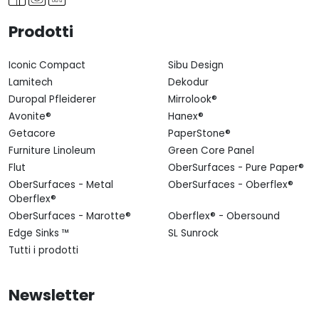
Prodotti
Iconic Compact
Sibu Design
Lamitech
Dekodur
Duropal Pfleiderer
Mirrolook®
Avonite®
Hanex®
Getacore
PaperStone®
Furniture Linoleum
Green Core Panel
Flut
OberSurfaces - Pure Paper®
OberSurfaces - Metal
OberSurfaces - Oberflex®
Oberflex®
OberSurfaces - Marotte®
Oberflex® - Obersound
Edge Sinks ™
SL Sunrock
Tutti i prodotti
Newsletter