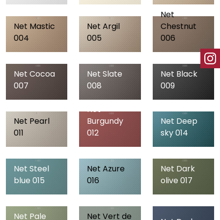
Net
Net Mastic
Net Argil
Chestnut
004
005
006
Net Cocoa
Net Slate
Net Black
007
008
009
Net
Net Pearl
Burgundy
Net Deep
011
012
sky 014
Net Steel
Net Azure
Net Dark
blue 015
016
olive 017
Net Pale
Net Vert de