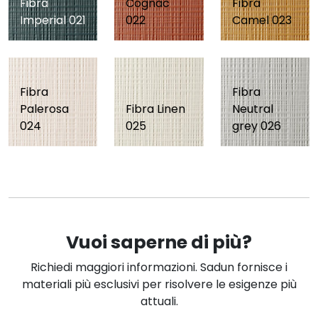
Fibra
Cognac
Fibra
Imperial 021
022
Camel 023
Fibra
Fibra
Palerosa
Fibra Linen
Neutral
024
025
grey 026
Vuoi saperne di più?
Richiedi maggiori informazioni. Sadun fornisce i
materiali più esclusivi per risolvere le esigenze più
attuali.