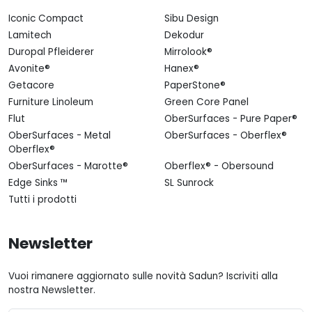
Iconic Compact
Sibu Design
Lamitech
Dekodur
Duropal Pfleiderer
Mirrolook®
Avonite®
Hanex®
Getacore
PaperStone®
Furniture Linoleum
Green Core Panel
Flut
OberSurfaces - Pure Paper®
OberSurfaces - Metal
OberSurfaces - Oberflex®
Oberflex®
OberSurfaces - Marotte®
Oberflex® - Obersound
Edge Sinks ™
SL Sunrock
Tutti i prodotti
Newsletter
Vuoi rimanere aggiornato sulle novità Sadun? Iscriviti alla
nostra Newsletter.