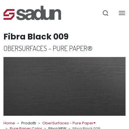
Fibra Black 009
OBERSURFACES - PURE PAPER®
Home
Prodotti
OberSurfaces - Pure Paper®
Pure Paper Color
Fibra NEW
Fibra Black 009