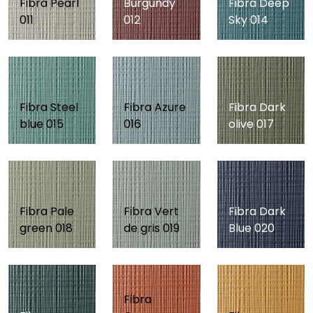
Fibra Pearl
Burgundy
Fibra Deep
011
012
Sky 014
Fibra Steel
Fibra Azure
Fibra Dark
blue 015
016
olive 017
Fibra Pale
Fibra Vert
Fibra Dark
green 018
de gris 019
Blue 020
Fibra