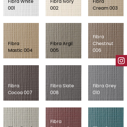
Fibra White
Fibra Ivory
Fibra
001
002
Cream 003
Fibra
Fibra
Fibra Argil
Chestnut
Mastic 004
005
006
Fibra
Fibra Slate
Fibra Grey
Cocoa 007
008
010
Fibra