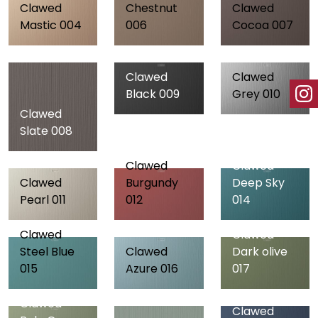
Clawed
Chestnut
Clawed
Mastic 004
006
Cocoa 007
Clawed
Clawed
Black 009
Grey 010
Clawed
Slate 008
Clawed
Clawed
Clawed
Burgundy
Deep Sky
Pearl 011
012
014
Clawed
Clawed
Steel Blue
Clawed
Dark olive
015
Azure 016
017
Clawed
Clawed