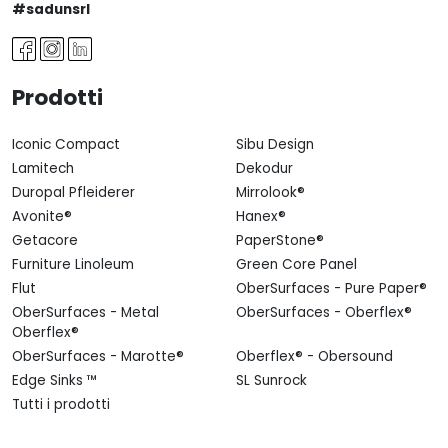
#sadunsrl
Prodotti
Iconic Compact
Sibu Design
Lamitech
Dekodur
Duropal Pfleiderer
Mirrolook®
Avonite®
Hanex®
Getacore
PaperStone®
Furniture Linoleum
Green Core Panel
Flut
OberSurfaces - Pure Paper®
OberSurfaces - Metal
OberSurfaces - Oberflex®
Oberflex®
OberSurfaces - Marotte®
Oberflex® - Obersound
Edge Sinks ™
SL Sunrock
Tutti i prodotti