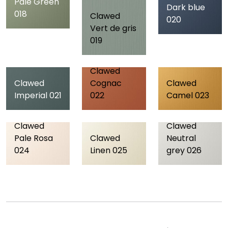
Pale Green
Dark blue
018
Clawed
020
Vert de gris
019
Clawed
Clawed
Cognac
Clawed
Imperial 021
022
Camel 023
Clawed
Clawed
Pale Rosa
Clawed
Neutral
024
Linen 025
grey 026