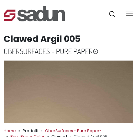
Clawed Argil 005
OBERSURFACES - PURE PAPER®
Home
Prodotti
OberSurfaces - Pure Paper®
Pure Paper Color
Clawed
Clawed Argil 005