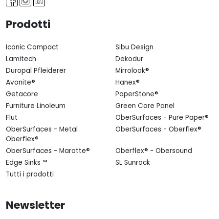
Prodotti
Iconic Compact
Sibu Design
Lamitech
Dekodur
Duropal Pfleiderer
Mirrolook®
Avonite®
Hanex®
Getacore
PaperStone®
Furniture Linoleum
Green Core Panel
Flut
OberSurfaces - Pure Paper®
OberSurfaces - Metal
OberSurfaces - Oberflex®
Oberflex®
OberSurfaces - Marotte®
Oberflex® - Obersound
Edge Sinks ™
SL Sunrock
Tutti i prodotti
Newsletter