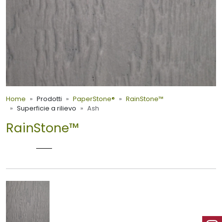
Home
Prodotti
PaperStone®
RainStone™
Superficie a rilievo
Ash
RainStone™
ASH