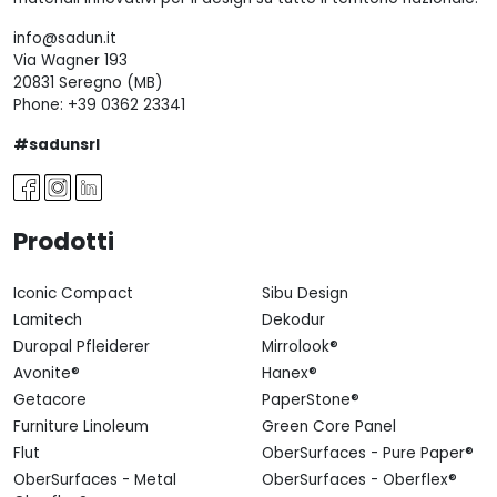
info@sadun.it
Via Wagner 193
20831 Seregno (MB)
Phone:
+39 0362 23341
#sadunsrl
Prodotti
Iconic Compact
Sibu Design
Lamitech
Dekodur
Duropal Pfleiderer
Mirrolook®
Avonite®
Hanex®
Getacore
PaperStone®
Furniture Linoleum
Green Core Panel
Flut
OberSurfaces - Pure Paper®
OberSurfaces - Metal
OberSurfaces - Oberflex®