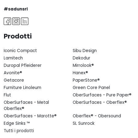
#sadunsrl
Prodotti
Iconic Compact
Sibu Design
Lamitech
Dekodur
Duropal Pfleiderer
Mirrolook®
Avonite®
Hanex®
Getacore
PaperStone®
Furniture Linoleum
Green Core Panel
Flut
OberSurfaces - Pure Paper®
OberSurfaces - Metal
OberSurfaces - Oberflex®
Oberflex®
OberSurfaces - Marotte®
Oberflex® - Obersound
Edge Sinks ™
SL Sunrock
Tutti i prodotti