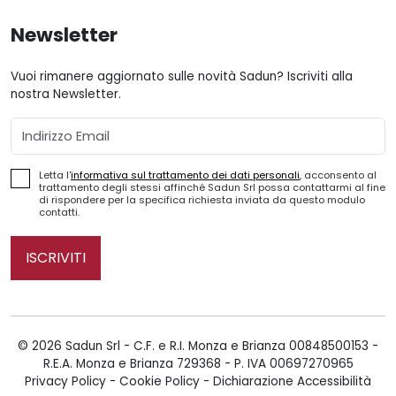
Newsletter
Vuoi rimanere aggiornato sulle novità Sadun? Iscriviti alla
nostra Newsletter.
Email
Letta l'
informativa sul trattamento dei dati personali
, acconsento al
trattamento degli stessi affinché Sadun Srl possa contattarmi al fine
di rispondere per la specifica richiesta inviata da questo modulo
contatti.
ISCRIVITI
© 2026 Sadun Srl - C.F. e R.I. Monza e Brianza 00848500153 -
R.E.A. Monza e Brianza 729368 - P. IVA 00697270965
Privacy Policy
-
Cookie Policy
-
Dichiarazione Accessibilità