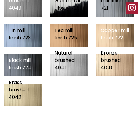
brushed
Gun metal
mill finish
4049
glossy 726
721
Tin mill
Tea mill
Copper mill
finish 723
finish 725
finish 722
Natural
Bronze
Black mill
brushed
brushed
finish 724
4041
4045
Brass
brushed
4042