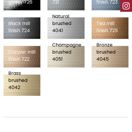
glossy 726
721
finish 723
Natural
Black mill
brushed
Tea mill
finish 724
4041
finish 725
Champagne
Bronze
Copper mill
brushed
brushed
finish 722
4051
4045
Brass
brushed
4042