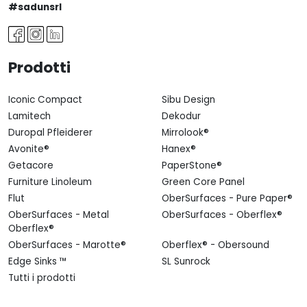
#sadunsrl
Prodotti
Iconic Compact
Sibu Design
Lamitech
Dekodur
Duropal Pfleiderer
Mirrolook®
Avonite®
Hanex®
Getacore
PaperStone®
Furniture Linoleum
Green Core Panel
Flut
OberSurfaces - Pure Paper®
OberSurfaces - Metal
OberSurfaces - Oberflex®
Oberflex®
OberSurfaces - Marotte®
Oberflex® - Obersound
Edge Sinks ™
SL Sunrock
Tutti i prodotti