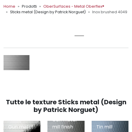
Home
Prodotti
OberSurfaces - Metal Oberflex®
Sticks metal (Design by Patrick Norguet)
Inox brushed 4049
OberSurfaces - Metal Oberflex®
INOX BRUSHED 4049
Tutte le texture Sticks metal (Design
by Patrick Norguet)
Gun metal
Gun metal
mill finish
Tin mill