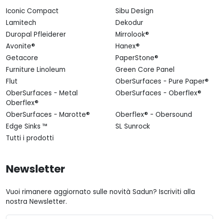
Iconic Compact
Sibu Design
Lamitech
Dekodur
Duropal Pfleiderer
Mirrolook®
Avonite®
Hanex®
Getacore
PaperStone®
Furniture Linoleum
Green Core Panel
Flut
OberSurfaces - Pure Paper®
OberSurfaces - Metal
OberSurfaces - Oberflex®
Oberflex®
OberSurfaces - Marotte®
Oberflex® - Obersound
Edge Sinks ™
SL Sunrock
Tutti i prodotti
Newsletter
Vuoi rimanere aggiornato sulle novità Sadun? Iscriviti alla
nostra Newsletter.