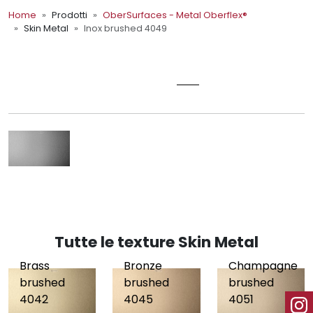
Home
Prodotti
OberSurfaces - Metal Oberflex®
Skin Metal
Inox brushed 4049
OberSurfaces - Metal Oberflex®
INOX BRUSHED 4049
Tutte le texture Skin Metal
Brass
Bronze
Champagne
brushed
brushed
brushed
4042
4045
4051