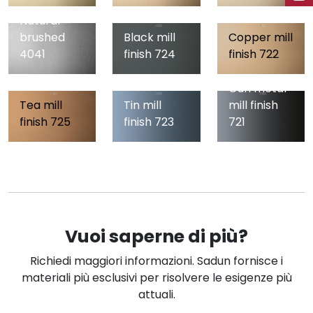
Natural
brushed
Black mill
Copper mill
4041
finish 724
finish 722
Gun metal
Tea mill
Tin mill
mill finish
finish 725
finish 723
721
Vuoi saperne di più?
Richiedi maggiori informazioni. Sadun fornisce i
materiali più esclusivi per risolvere le esigenze più
attuali.