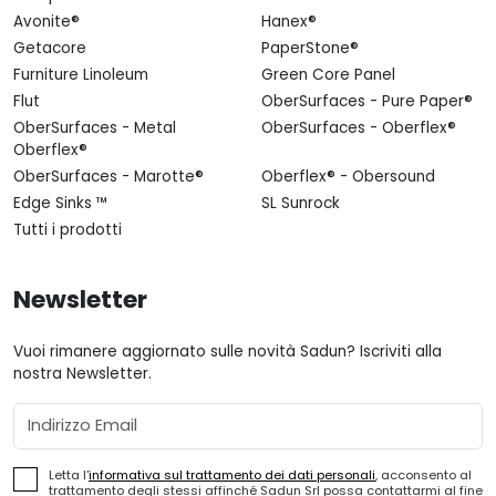
Avonite®
Hanex®
Getacore
PaperStone®
Furniture Linoleum
Green Core Panel
Flut
OberSurfaces - Pure Paper®
OberSurfaces - Metal
OberSurfaces - Oberflex®
Oberflex®
OberSurfaces - Marotte®
Oberflex® - Obersound
Edge Sinks ™
SL Sunrock
Tutti i prodotti
Newsletter
Vuoi rimanere aggiornato sulle novità Sadun? Iscriviti alla
nostra Newsletter.
Email
Letta l'
informativa sul trattamento dei dati personali
, acconsento al
trattamento degli stessi affinché Sadun Srl possa contattarmi al fine