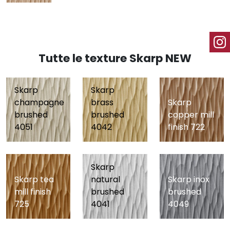
Tutte le texture Skarp NEW
Skarp
Skarp
champagne
brass
Skarp
brushed
brushed
copper mill
4051
4042
finish 722
Skarp
Skarp tea
natural
Skarp inox
mill finish
brushed
brushed
725
4041
4049