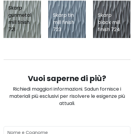
Skarp
gunmetal
Skarp tin
Skarp
mill finish
mill finish
black mill
721
723
finish 724
Vuoi saperne di più?
Richiedi maggiori informazioni. Sadun fornisce i
materiali più esclusivi per risolvere le esigenze più
attuali.
Nome e Cognome