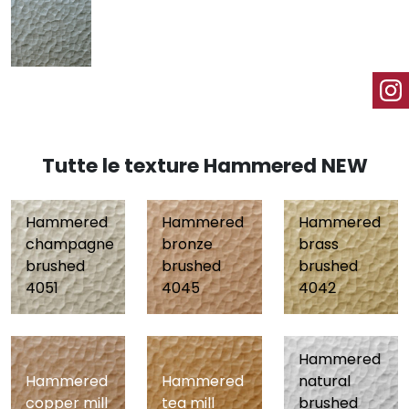
Tutte le texture Hammered NEW
Hammered
Hammered
Hammered
champagne
bronze
brass
brushed
brushed
brushed
4051
4045
4042
Hammered
Hammered
Hammered
natural
copper mill
tea mill
brushed