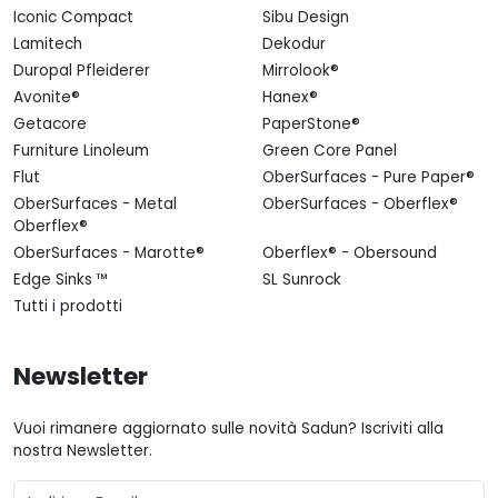
Iconic Compact
Sibu Design
Lamitech
Dekodur
Duropal Pfleiderer
Mirrolook®
Avonite®
Hanex®
Getacore
PaperStone®
Furniture Linoleum
Green Core Panel
Flut
OberSurfaces - Pure Paper®
OberSurfaces - Metal
OberSurfaces - Oberflex®
Oberflex®
OberSurfaces - Marotte®
Oberflex® - Obersound
Edge Sinks ™
SL Sunrock
Tutti i prodotti
Newsletter
Vuoi rimanere aggiornato sulle novità Sadun? Iscriviti alla
nostra Newsletter.
Email