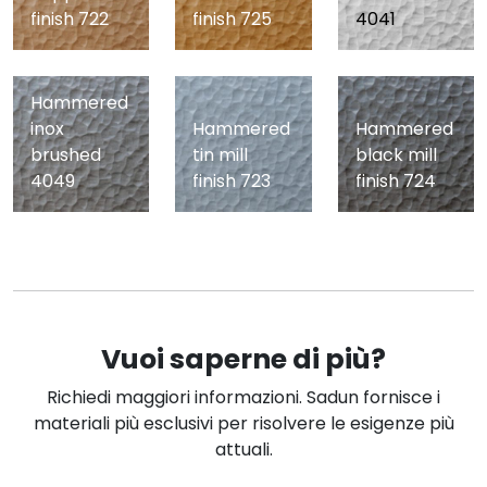
finish 722
finish 725
4041
Hammered
inox
Hammered
Hammered
brushed
tin mill
black mill
4049
finish 723
finish 724
Vuoi saperne di più?
Richiedi maggiori informazioni. Sadun fornisce i
materiali più esclusivi per risolvere le esigenze più
attuali.