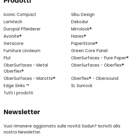
Prodotti
Iconic Compact
Sibu Design
Lamitech
Dekodur
Duropal Pfleiderer
Mirrolook®
Avonite®
Hanex®
Getacore
PaperStone®
Furniture Linoleum
Green Core Panel
Flut
OberSurfaces - Pure Paper®
OberSurfaces - Metal
OberSurfaces - Oberflex®
Oberflex®
OberSurfaces - Marotte®
Oberflex® - Obersound
Edge Sinks ™
SL Sunrock
Tutti i prodotti
Newsletter
Vuoi rimanere aggiornato sulle novità Sadun? Iscriviti alla
nostra Newsletter.