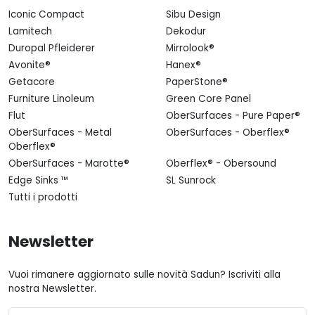
Iconic Compact
Sibu Design
Lamitech
Dekodur
Duropal Pfleiderer
Mirrolook®
Avonite®
Hanex®
Getacore
PaperStone®
Furniture Linoleum
Green Core Panel
Flut
OberSurfaces - Pure Paper®
OberSurfaces - Metal
OberSurfaces - Oberflex®
Oberflex®
OberSurfaces - Marotte®
Oberflex® - Obersound
Edge Sinks ™
SL Sunrock
Tutti i prodotti
Newsletter
Vuoi rimanere aggiornato sulle novità Sadun? Iscriviti alla
nostra Newsletter.
Email