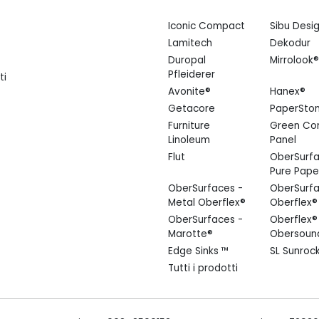
Iconic Compact
Sibu Desi
Lamitech
Dekodur
Duropal
Mirrolook®
Pfleiderer
ti
Avonite®
Hanex®
Getacore
PaperSto
Furniture
Green Co
Linoleum
Panel
Flut
OberSurfa
Pure Pape
OberSurfaces -
OberSurfa
Metal Oberflex®
Oberflex®
OberSurfaces -
Oberflex®
Marotte®
Obersoun
Edge Sinks ™
SL Sunroc
Tutti i prodotti