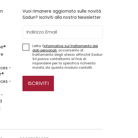
gn
Vuoi rimanere aggiornato sulle novità
Sadun? Iscriviti alla nostra Newsletter.
Email
Letta l'
informativa sul trattamento dei
ne®
dati personali
, acconsento al
re
trattamento degli stessi affinché Sadun
Srl possa contattarmi al fine di
rispondere per la specifica richiesta
inviata da questo modulo contatti.
ces -
r®
ces -
ISCRIVITI
 -
d
k