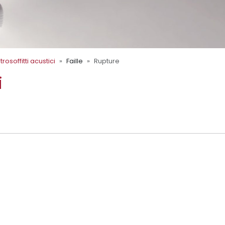
rosoffitti acustici
Faille
Rupture
i