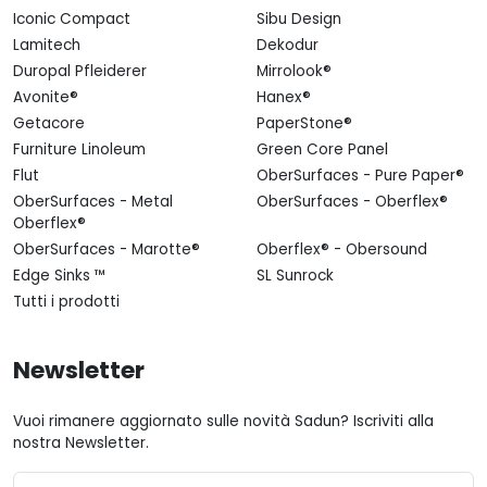
Iconic Compact
Sibu Design
Lamitech
Dekodur
Duropal Pfleiderer
Mirrolook®
Avonite®
Hanex®
Getacore
PaperStone®
Furniture Linoleum
Green Core Panel
Flut
OberSurfaces - Pure Paper®
OberSurfaces - Metal
OberSurfaces - Oberflex®
Oberflex®
OberSurfaces - Marotte®
Oberflex® - Obersound
Edge Sinks ™
SL Sunrock
Tutti i prodotti
Newsletter
Vuoi rimanere aggiornato sulle novità Sadun? Iscriviti alla
nostra Newsletter.
Email