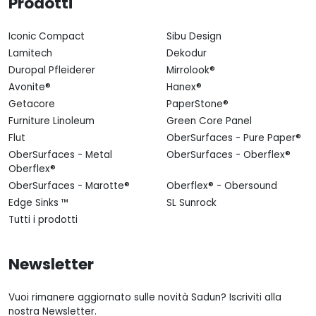
Prodotti
Iconic Compact
Sibu Design
Lamitech
Dekodur
Duropal Pfleiderer
Mirrolook®
Avonite®
Hanex®
Getacore
PaperStone®
Furniture Linoleum
Green Core Panel
Flut
OberSurfaces - Pure Paper®
OberSurfaces - Metal
OberSurfaces - Oberflex®
Oberflex®
OberSurfaces - Marotte®
Oberflex® - Obersound
Edge Sinks ™
SL Sunrock
Tutti i prodotti
Newsletter
Vuoi rimanere aggiornato sulle novità Sadun? Iscriviti alla
nostra Newsletter.