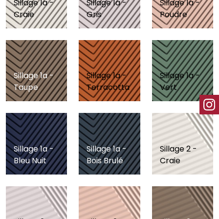
Sillage 1a -
Sillage 1a -
Sillage 1a -
Craie
Gris
Poudre
Sillage 1a -
Sillage 1a -
Sillage 1a -
Taupe
Terracotta
Vert
Sillage 1a -
Sillage 1a -
Sillage 2 -
Bleu Nuit
Bois Brulé
Craie