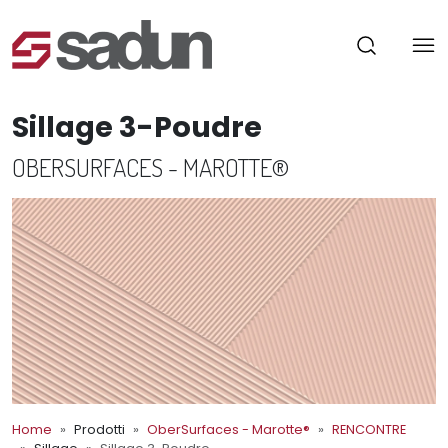
Sillage 3-Poudre
OBERSURFACES - MAROTTE®
Home
Prodotti
OberSurfaces - Marotte®
RENCONTRE