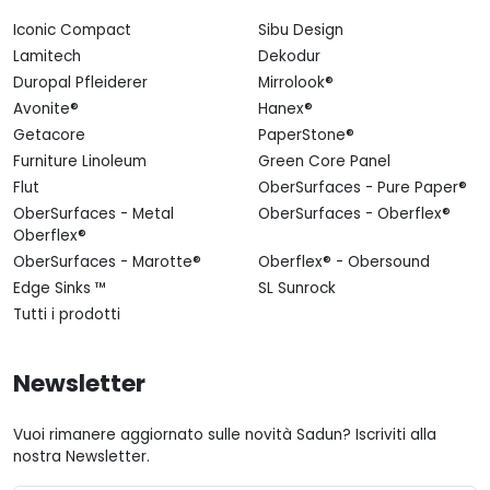
Iconic Compact
Sibu Design
Lamitech
Dekodur
Duropal Pfleiderer
Mirrolook®
Avonite®
Hanex®
Getacore
PaperStone®
Furniture Linoleum
Green Core Panel
Flut
OberSurfaces - Pure Paper®
OberSurfaces - Metal
OberSurfaces - Oberflex®
Oberflex®
OberSurfaces - Marotte®
Oberflex® - Obersound
Edge Sinks ™
SL Sunrock
Tutti i prodotti
Newsletter
Vuoi rimanere aggiornato sulle novità Sadun? Iscriviti alla
nostra Newsletter.