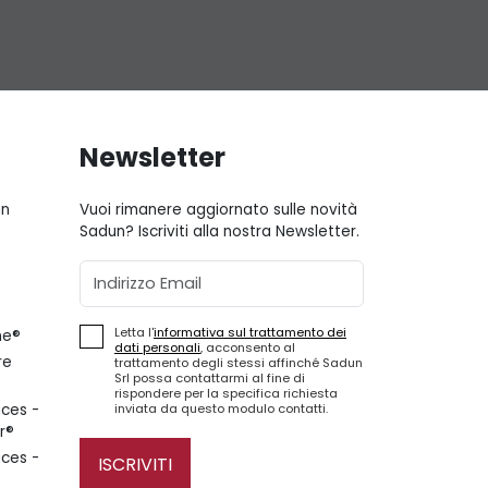
Newsletter
gn
Vuoi rimanere aggiornato sulle novità
Sadun? Iscriviti alla nostra Newsletter.
Email
Letta l'
informativa sul trattamento dei
ne®
dati personali
, acconsento al
re
trattamento degli stessi affinché Sadun
Srl possa contattarmi al fine di
rispondere per la specifica richiesta
inviata da questo modulo contatti.
ces -
r®
ces -
ISCRIVITI