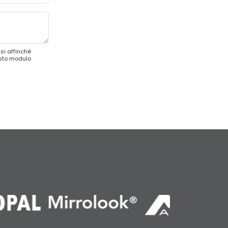
si affinché
esto modulo