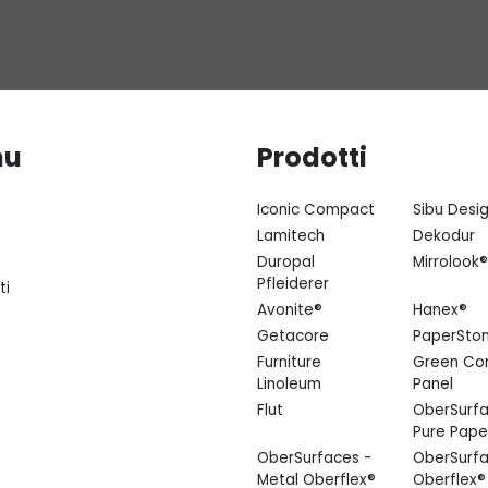
nu
Prodotti
Iconic Compact
Sibu Desi
Lamitech
Dekodur
Duropal
Mirrolook®
Pfleiderer
ti
Avonite®
Hanex®
Getacore
PaperSto
Furniture
Green Co
Linoleum
Panel
Flut
OberSurfa
Pure Pape
OberSurfaces -
OberSurfa
Metal Oberflex®
Oberflex®