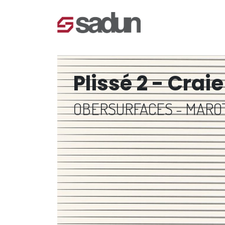
Plissé 2 - Craie
OBERSURFACES - MAR