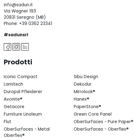
info@sadun.it
Via Wagner 193
20831 Seregno (MB)
Phone:
+39 0362 23341
#sadunsrl
Prodotti
Iconic Compact
Sibu Design
Lamitech
Dekodur
Duropal Pfleiderer
Mirrolook®
Avonite®
Hanex®
Getacore
PaperStone®
Furniture Linoleum
Green Core Panel
Flut
OberSurfaces - Pure Paper®
OberSurfaces - Metal
OberSurfaces - Oberflex®
Oberflex®