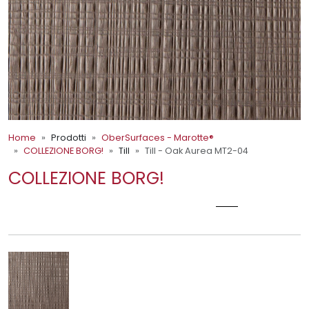
Home
Prodotti
OberSurfaces - Marotte®
COLLEZIONE BORG!
Till
Till - Oak Aurea MT2-04
COLLEZIONE BORG!
TILL - OAK AUREA MT2-04