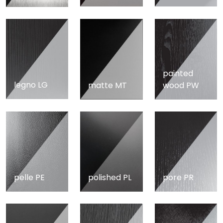
painted
legno LG
matte MT
wood PW
pelle PE
polished PL
pore PR