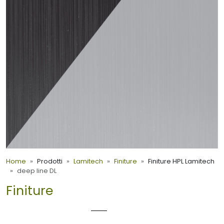
Home
Prodotti
Lamitech
Finiture
Finiture HPL Lamitech
deep line DL
Finiture
DEEP LINE DL