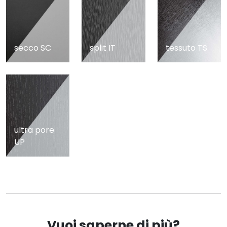
secco SC
split IT
tessuto TS
ultra pore
UP
Vuoi saperne di più?