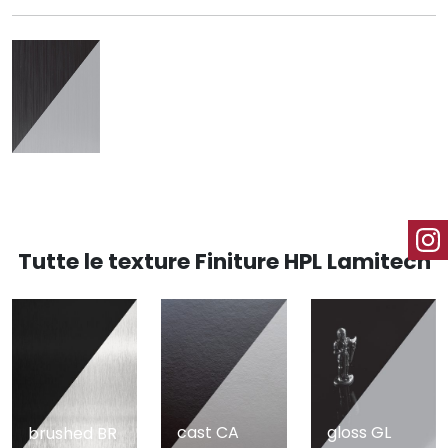
Tutte le texture Finiture HPL Lamitech
cast CA
gloss GL
brushed BR