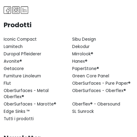
Prodotti
Iconic Compact
Sibu Design
Lamitech
Dekodur
Duropal Pfleiderer
Mirrolook®
Avonite®
Hanex®
Getacore
PaperStone®
Furniture Linoleum
Green Core Panel
Flut
OberSurfaces - Pure Paper®
OberSurfaces - Metal
OberSurfaces - Oberflex®
Oberflex®
OberSurfaces - Marotte®
Oberflex® - Obersound
Edge Sinks ™
SL Sunrock
Tutti i prodotti