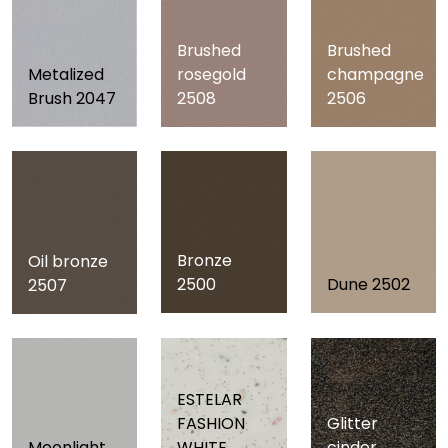
Brushed
Brushed
Metalized
rosegold
champagne
Brush 2047
2508
2506
Bronze
Oil bronze
2500
Dune 2502
2507
ESTELAR
FASHION
Glitter
Moonlight
WHITE
cinder