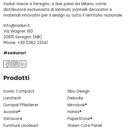
Sadun nasce a Seregno, a due passi da Milano, come
distributore esclusivista di laminati, pannelli decorativi e
materiali innovativi per il design su tutto il territorio nazionale.
info@sadun.it
Via Wagner 193
20831 Seregno (MB)
Phone:
+39 0362 23341
#sadunsrl
Prodotti
Iconic Compact
Sibu Design
Lamitech
Dekodur
Duropal Pfleiderer
Mirrolook®
Avonite®
Hanex®
Getacore
PaperStone®
Furniture Linoleum
Green Core Panel