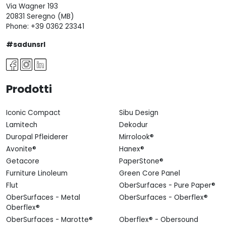
Via Wagner 193
20831 Seregno (MB)
Phone:
+39 0362 23341
#sadunsrl
Prodotti
Iconic Compact
Sibu Design
Lamitech
Dekodur
Duropal Pfleiderer
Mirrolook®
Avonite®
Hanex®
Getacore
PaperStone®
Furniture Linoleum
Green Core Panel
Flut
OberSurfaces - Pure Paper®
OberSurfaces - Metal
OberSurfaces - Oberflex®
Oberflex®
OberSurfaces - Marotte®
Oberflex® - Obersound