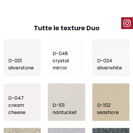
Tutte le texture Duo
D-048
D-001
crystal
D-024
silverstone
mirror
silverwhite
D-047
cream
D-101
D-102
cheese
nantucket
seashore