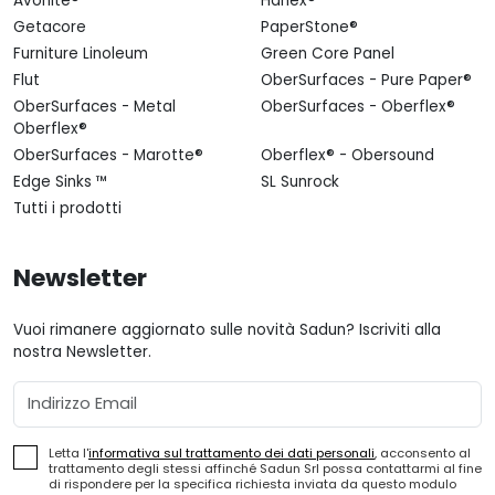
Avonite®
Hanex®
Getacore
PaperStone®
Furniture Linoleum
Green Core Panel
Flut
OberSurfaces - Pure Paper®
OberSurfaces - Metal
OberSurfaces - Oberflex®
Oberflex®
OberSurfaces - Marotte®
Oberflex® - Obersound
Edge Sinks ™
SL Sunrock
Tutti i prodotti
Newsletter
Vuoi rimanere aggiornato sulle novità Sadun? Iscriviti alla
nostra Newsletter.
Email
Letta l'
informativa sul trattamento dei dati personali
, acconsento al
trattamento degli stessi affinché Sadun Srl possa contattarmi al fine
di rispondere per la specifica richiesta inviata da questo modulo