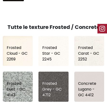
Tutte le texture Frosted / Concrete
Frosted
Frosted
Frosted
Cloud - GC
Star - GC
Carat - GC
2269
2245
2252
Frosted
Frosted
Concrete
Dust - GC
Grey - GC
Lugano -
4143
4712
GC 4412