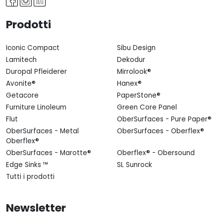
Prodotti
Iconic Compact
Sibu Design
Lamitech
Dekodur
Duropal Pfleiderer
Mirrolook®
Avonite®
Hanex®
Getacore
PaperStone®
Furniture Linoleum
Green Core Panel
Flut
OberSurfaces - Pure Paper®
OberSurfaces - Metal
OberSurfaces - Oberflex®
Oberflex®
OberSurfaces - Marotte®
Oberflex® - Obersound
Edge Sinks ™
SL Sunrock
Tutti i prodotti
Newsletter