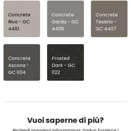
Concrete
Concrete
Concrete
Riva - GC
Garda - GC
Tessino -
4410
4409
GC 4407
Concrete
Frosted
Ascona -
Dark - GC
GC 1104
1122
Vuoi saperne di più?
Richiedi maggiori informazioni. Sadun fornisce i