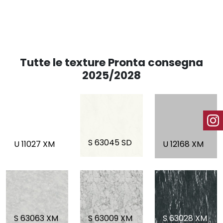
Tutte le texture Pronta consegna
2025/2028
S 63045 SD
U 11027 XM
U 12168 XM
S 63063 XM
S 63009 XM
S 63028 XM