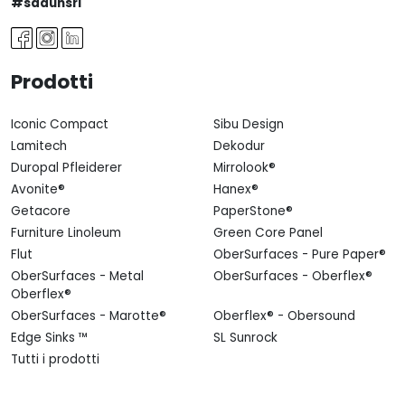
#sadunsrl
Prodotti
Iconic Compact
Sibu Design
Lamitech
Dekodur
Duropal Pfleiderer
Mirrolook®
Avonite®
Hanex®
Getacore
PaperStone®
Furniture Linoleum
Green Core Panel
Flut
OberSurfaces - Pure Paper®
OberSurfaces - Metal
OberSurfaces - Oberflex®
Oberflex®
OberSurfaces - Marotte®
Oberflex® - Obersound
Edge Sinks ™
SL Sunrock
Tutti i prodotti