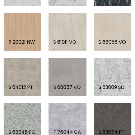
R 20021 NW
S 61011 VO
S 68056 VO
S 64012 PT
S 68057 VO
S 63009 SD
S 63074 PT
S 68048 FG
F 76044 CA