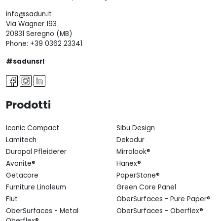
info@sadun.it
Via Wagner 193
20831 Seregno (MB)
Phone:
+39 0362 23341
#sadunsrl
Prodotti
Iconic Compact
Sibu Design
Lamitech
Dekodur
Duropal Pfleiderer
Mirrolook®
Avonite®
Hanex®
Getacore
PaperStone®
Furniture Linoleum
Green Core Panel
Flut
OberSurfaces - Pure Paper®
OberSurfaces - Metal
OberSurfaces - Oberflex®
Oberflex®