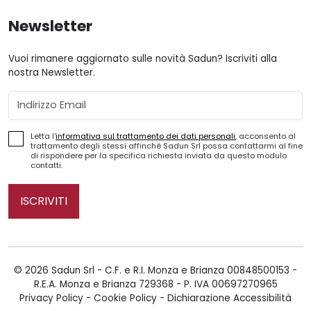
Newsletter
Vuoi rimanere aggiornato sulle novità Sadun? Iscriviti alla
nostra Newsletter.
Email
Letta l'
informativa sul trattamento dei dati personali
, acconsento al
trattamento degli stessi affinché Sadun Srl possa contattarmi al fine
di rispondere per la specifica richiesta inviata da questo modulo
contatti.
ISCRIVITI
© 2026 Sadun Srl - C.F. e R.I. Monza e Brianza 00848500153 -
R.E.A. Monza e Brianza 729368 - P. IVA 00697270965
Privacy Policy
-
Cookie Policy
-
Dichiarazione Accessibilità