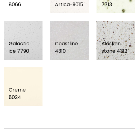
8066
Artica-9015
7713
Galactic
Coastline
Alaskan
ice 7790
4310
stone 4312
Creme
8024