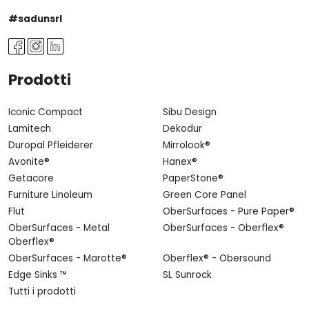
#sadunsrl
Prodotti
Iconic Compact
Sibu Design
Lamitech
Dekodur
Duropal Pfleiderer
Mirrolook®
Avonite®
Hanex®
Getacore
PaperStone®
Furniture Linoleum
Green Core Panel
Flut
OberSurfaces - Pure Paper®
OberSurfaces - Metal
OberSurfaces - Oberflex®
Oberflex®
OberSurfaces - Marotte®
Oberflex® - Obersound
Edge Sinks ™
SL Sunrock
Tutti i prodotti