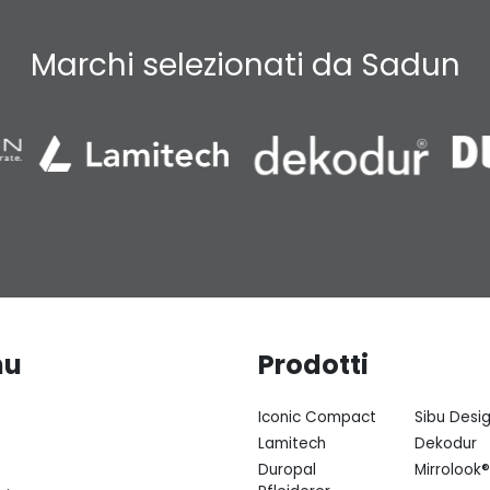
Marchi selezionati da Sadun
nu
Prodotti
Iconic Compact
Sibu Desi
Lamitech
Dekodur
Duropal
Mirrolook®