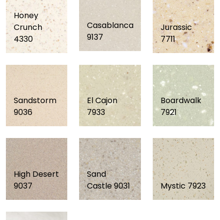
Honey
Casablanca
Crunch
Jurassic
9137
4330
7711
Sandstorm
El Cajon
Boardwalk
9036
7933
7921
High Desert
Sand
9037
Castle 9031
Mystic 7923