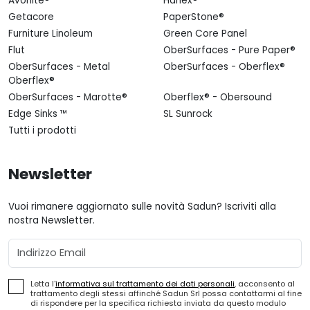
Avonite®
Hanex®
Getacore
PaperStone®
Furniture Linoleum
Green Core Panel
Flut
OberSurfaces - Pure Paper®
OberSurfaces - Metal
OberSurfaces - Oberflex®
Oberflex®
OberSurfaces - Marotte®
Oberflex® - Obersound
Edge Sinks ™
SL Sunrock
Tutti i prodotti
Newsletter
Vuoi rimanere aggiornato sulle novità Sadun? Iscriviti alla
nostra Newsletter.
Email
Letta l'
informativa sul trattamento dei dati personali
, acconsento al
trattamento degli stessi affinché Sadun Srl possa contattarmi al fine
di rispondere per la specifica richiesta inviata da questo modulo