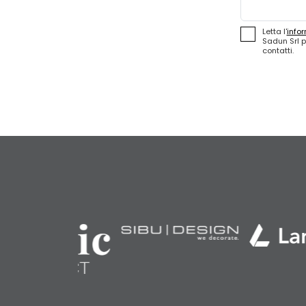
Letta l'
infor
Sadun Srl p
contatti.