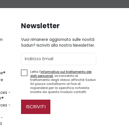
Newsletter
gn
Vuoi rimanere aggiornato sulle novità
Sadun? Iscriviti alla nostra Newsletter.
Email
Letta l'
informativa sul trattamento dei
ne®
dati personali
, acconsento al
re
trattamento degli stessi affinché Sadun
Srl possa contattarmi al fine di
rispondere per la specifica richiesta
inviata da questo modulo contatti.
ces -
r®
ces -
ISCRIVITI
 -
d