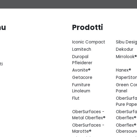
nu
Prodotti
Iconic Compact
Sibu Desi
Lamitech
Dekodur
Duropal
Mirrolook®
Pfleiderer
ti
Avonite®
Hanex®
Getacore
PaperSto
Furniture
Green Co
Linoleum
Panel
Flut
OberSurfa
Pure Pape
OberSurfaces -
OberSurfa
Metal Oberflex®
Oberflex®
OberSurfaces -
Oberflex®
Marotte®
Obersoun