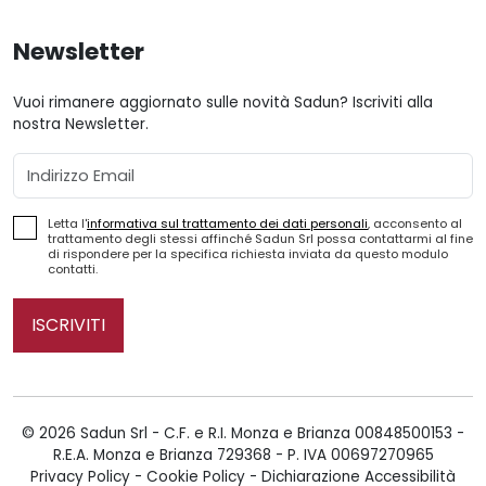
Newsletter
Vuoi rimanere aggiornato sulle novità Sadun? Iscriviti alla
nostra Newsletter.
Email
Letta l'
informativa sul trattamento dei dati personali
, acconsento al
trattamento degli stessi affinché Sadun Srl possa contattarmi al fine
di rispondere per la specifica richiesta inviata da questo modulo
contatti.
ISCRIVITI
© 2026 Sadun Srl - C.F. e R.I. Monza e Brianza 00848500153 -
R.E.A. Monza e Brianza 729368 - P. IVA 00697270965
Privacy Policy
-
Cookie Policy
-
Dichiarazione Accessibilità