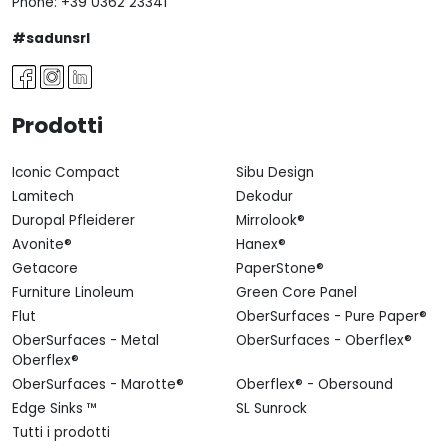
Phone:
+39 0362 23341
#sadunsrl
Prodotti
Iconic Compact
Sibu Design
Lamitech
Dekodur
Duropal Pfleiderer
Mirrolook®
Avonite®
Hanex®
Getacore
PaperStone®
Furniture Linoleum
Green Core Panel
Flut
OberSurfaces - Pure Paper®
OberSurfaces - Metal
OberSurfaces - Oberflex®
Oberflex®
OberSurfaces - Marotte®
Oberflex® - Obersound
Edge Sinks ™
SL Sunrock
Tutti i prodotti