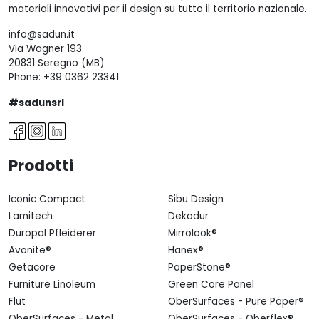
materiali innovativi per il design su tutto il territorio nazionale.
info@sadun.it
Via Wagner 193
20831 Seregno (MB)
Phone:
+39 0362 23341
#sadunsrl
Prodotti
Iconic Compact
Sibu Design
Lamitech
Dekodur
Duropal Pfleiderer
Mirrolook®
Avonite®
Hanex®
Getacore
PaperStone®
Furniture Linoleum
Green Core Panel
Flut
OberSurfaces - Pure Paper®
OberSurfaces - Metal
OberSurfaces - Oberflex®