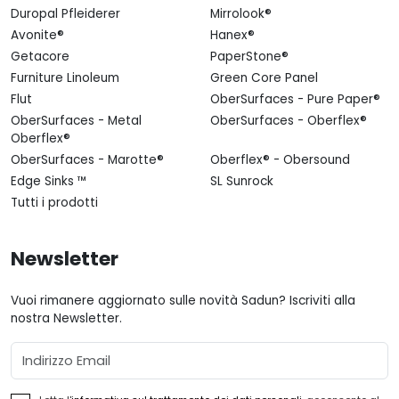
Duropal Pfleiderer
Mirrolook®
Avonite®
Hanex®
Getacore
PaperStone®
Furniture Linoleum
Green Core Panel
Flut
OberSurfaces - Pure Paper®
OberSurfaces - Metal
OberSurfaces - Oberflex®
Oberflex®
OberSurfaces - Marotte®
Oberflex® - Obersound
Edge Sinks ™
SL Sunrock
Tutti i prodotti
Newsletter
Vuoi rimanere aggiornato sulle novità Sadun? Iscriviti alla
nostra Newsletter.
Email