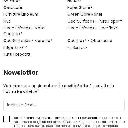
Avonite®
Hanex®
Getacore
PaperStone®
Furniture Linoleum
Green Core Panel
Flut
OberSurfaces - Pure Paper®
OberSurfaces - Metal
OberSurfaces - Oberflex®
Oberflex®
OberSurfaces - Marotte®
Oberflex® - Obersound
Edge Sinks ™
SL Sunrock
Tutti i prodotti
Newsletter
Vuoi rimanere aggiornato sulle novità Sadun? Iscriviti alla
nostra Newsletter.
Email
Letta l'
informativa sul trattamento dei dati personali
, acconsento al
trattamento degli stessi affinché Sadun Srl possa contattarmi al fine
di rispondere per la specifica richiesta inviata da questo modulo