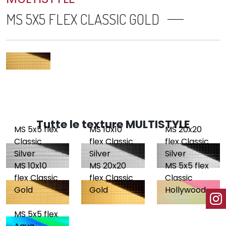
MS 5X5 FLEX CLASSIC GOLD
Tutte le texture MULTISTYLE
MS 5x5 flex
MS 10x10
MS 20x20
Classic
flex Classic
flex Classic
Silver
Silver
Silver
MS 10x10
MS 20x20
MS 5x5 flex
flex Classic
flex Classic
Classic
Gold
Gold
Hollywood
MS 5x5 flex