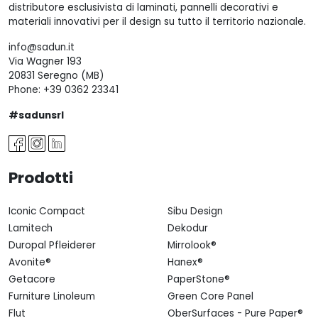
distributore esclusivista di laminati, pannelli decorativi e
materiali innovativi per il design su tutto il territorio nazionale.
info@sadun.it
Via Wagner 193
20831 Seregno (MB)
Phone:
+39 0362 23341
#sadunsrl
Prodotti
Iconic Compact
Sibu Design
Lamitech
Dekodur
Duropal Pfleiderer
Mirrolook®
Avonite®
Hanex®
Getacore
PaperStone®
Furniture Linoleum
Green Core Panel
Flut
OberSurfaces - Pure Paper®