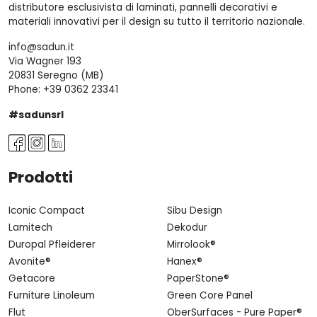
distributore esclusivista di laminati, pannelli decorativi e
materiali innovativi per il design su tutto il territorio nazionale.
info@sadun.it
Via Wagner 193
20831 Seregno (MB)
Phone:
+39 0362 23341
#sadunsrl
Prodotti
Iconic Compact
Sibu Design
Lamitech
Dekodur
Duropal Pfleiderer
Mirrolook®
Avonite®
Hanex®
Getacore
PaperStone®
Furniture Linoleum
Green Core Panel
Flut
OberSurfaces - Pure Paper®