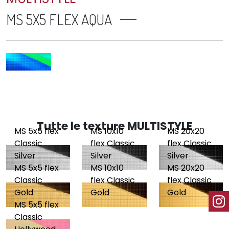
MS 5X5 FLEX AQUA
Tutte le texture MULTISTYLE
MS 5x5 flex
MS 10x10
MS 20x20
Classic
flex Classic
flex Classic
Silver
Silver
Silver
MS 5x5 flex
MS 10x10
MS 20x20
Classic
flex Classic
flex Classic
Gold
Gold
Gold
MS 5x5 flex
Classic